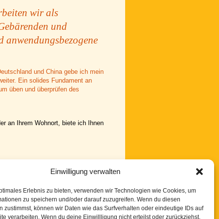
beiten wir als
 Gebärenden und
und anwendungsbezogene
Deutschland und China gebe ich mein
eiter. Ein solides Fundament an
 zum üben und überprüfen des
er an Ihrem Wohnort, biete ich Ihnen
Einwilligung verwalten
ptimales Erlebnis zu bieten, verwenden wir Technologien wie Cookies, um
mationen zu speichern und/oder darauf zuzugreifen. Wenn du diesen
 zustimmst, können wir Daten wie das Surfverhalten oder eindeutige IDs auf
te verarbeiten. Wenn du deine Einwillligung nicht erteilst oder zurückziehst,